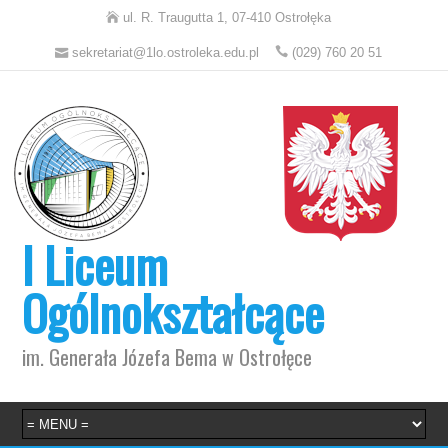
ul. R. Traugutta 1, 07-410 Ostrołęka
sekretariat@1lo.ostroleka.edu.pl
(029) 760 20 51
I Liceum
Ogólnokształcące
im. Generała Józefa Bema w Ostrołęce