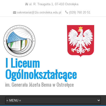
ul. R. Traugutta 1, 07-410 Ostrołęka
sekretariat@1lo.ostroleka.edu.pl
(029) 760 20 51
I Liceum
Ogólnokształcące
im. Generała Józefa Bema w Ostrołęce