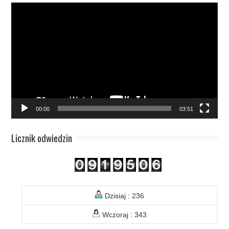
Odtwarzacz
video
00:00
03:51
Licznik odwiedzin
Dzisiaj : 236
Wczoraj : 343